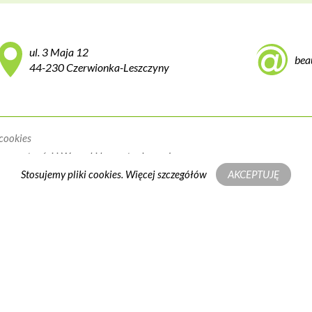
ul. 3 Maja 12
bea
44-230 Czerwionka-Leszczyny
 cookies
 prywatności
i
Warunki korzystania z usług
.
Stosujemy pliki cookies.
Więcej szczegółów
AKCEPTUJĘ