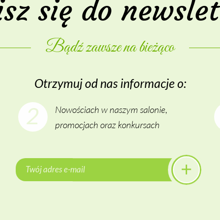
isz się do newslet
Bądź za­wsze na bie­żą­co
Otrzy­muj od nas in­for­ma­cje o:
2
Nowościach w naszym salonie,
promocjach oraz konkursach