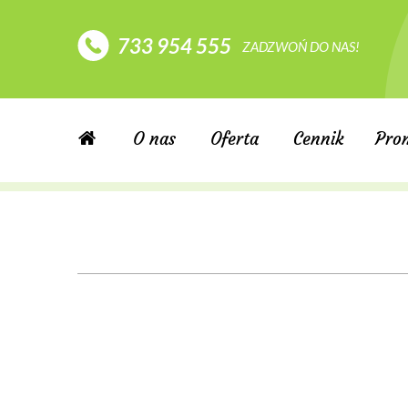
733 954 555
ZADZWOŃ DO NAS!
O nas
Oferta
Cennik
Pro