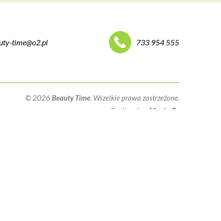
uty-time@o2.pl
733 954 555
© 2026
Beauty Time
. Wszelkie prawa zastrzeżone.
Realizacja:
qbic studio