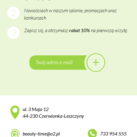
2
Nowościach w naszym salonie, promocjach oraz
konkursach
3
Zapisz się, a otrzymasz
rabat 10%
na pierwszą wizytę
ul. 3 Maja 12
44-230 Czerwionka-Leszczyny
beauty-time@o2.pl
733 954 555