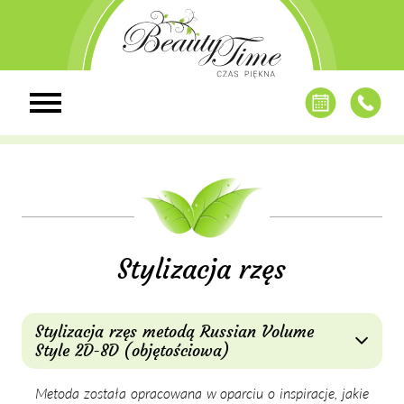
Stylizacja rzęs
Stylizacja rzęs metodą Russian Volume
Style 2D-8D (objętościowa)
Me­to­da zo­sta­ła opra­co­wa­na w opar­ciu o in­spi­ra­cje, ja­kie