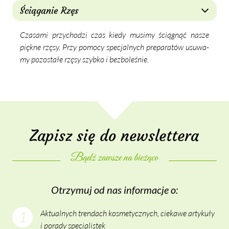
Ściąganie Rzęs
Cza­sa­mi przy­cho­dzi czas kie­dy mu­si­my ścią­gnąć na­sze
pięk­ne rzę­sy. Przy po­mo­cy spe­cjal­nych pre­pa­ra­tów usu­wa­
my po­zo­sta­łe rzę­sy szyb­ko i bez­bo­le­śnie.
Zapisz się do newslettera
Bądź za­wsze na bie­żą­co
Otrzy­muj od nas in­for­ma­cje o:
1
Aktualnych trendach kosmetycznych, ciekawe artykuły
i porady specjalistek