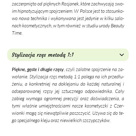
za­czerp­nię­to od pięk­nych Ro­sja­nek, któ­re za­chwy­ca­ją swo­
im hip­no­ty­zu­ją­cym spoj­rze­niem. W Pol­sce jest to sto­sun­ko­
wo no­wa tech­ni­ka i wy­ko­ny­wa­na jest je­dy­nie w kil­ku sa­lo­
nach ko­sme­tycz­nych, w tym rów­nież w stu­diu uro­dy Be­au­ty
Ti­me.
Stylizacja rzęs metodą 1:1
Pięk­ne, gę­ste i dłu­gie rzę­sy
, czy­li za­lot­ne spoj­rze­nie na za­
wo­ła­nie. Sty­li­za­cja rzęs me­to­dą 1:1 po­le­ga na ich prze­dłu­
że­niu, a kon­kret­niej na do­kle­ja­niu do każ­dej na­tu­ral­nej i
od­se­pa­ro­wa­nej rzę­sy jej sztucz­ne­go od­po­wied­ni­ka. Ca­ły
za­bieg wy­ma­ga ogrom­nej pre­cy­zji oraz do­świad­cze­nia, a
ty­mi wła­śnie umie­jęt­no­ścia­mi na­sze ko­sme­tycz­ki z Czer­
wion­ki mo­gą się nie­wąt­pli­wie po­szczy­cić. Uży­wa się do te­
go spe­cjal­ne­go kle­ju oraz nie­wiel­kich szczyp­czy­ków.