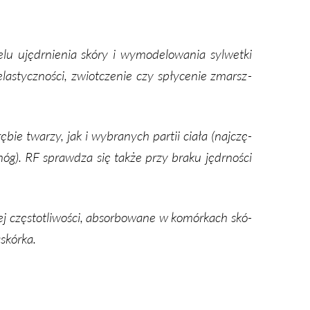
­lu ujędr­nie­nia skó­ry i wy­mo­de­lo­wa­nia syl­wet­ki
 ela­stycz­no­ści, zwiot­cze­nie czy spły­ce­nie zmarsz­
­bie twa­rzy, jak i wy­bra­nych par­tii cia­ła (naj­czę­
i nóg). RF spraw­dza się tak­że przy bra­ku jędr­no­ści
ej czę­sto­tli­wo­ści, ab­sor­bo­wa­ne w ko­mór­kach skó­
skór­ka.