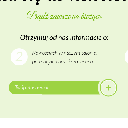
Bądź za­wsze na bie­żą­co
Otrzy­muj od nas in­for­ma­cje o:
2
Nowościach w naszym salonie,
promocjach oraz konkursach