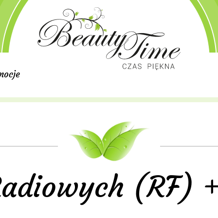
mocje
Radiowych (RF) +