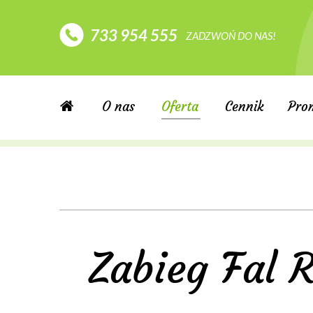
733 954 555
ZADZWOŃ DO NAS!
O nas
Oferta
Cennik
Pro
Zabieg Fal 