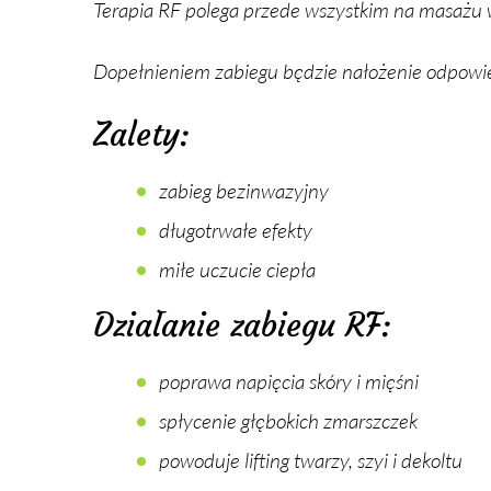
Te­ra­pia RF po­le­ga przede wszyst­kim na ma­sa­żu wy­b
Do­peł­nie­niem za­bie­gu bę­dzie na­ło­że­nie od­po­wi
Zalety:
za­bieg bez­in­wa­zyj­ny
dłu­go­trwa­łe efek­ty
mi­łe uczu­cie cie­pła
Działanie zabiegu RF:
po­pra­wa na­pię­cia skó­ry i mię­śni
spły­ce­nie głę­bo­kich zmarsz­czek
po­wo­du­je li­fting twa­rzy, szyi i de­kol­tu