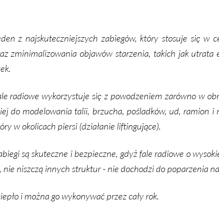
­den z naj­sku­tecz­niej­szych za­bie­gów, któ­ry sto­su­je się w ce
az zmi­ni­ma­li­zo­wa­nia ob­ja­wów sta­rze­nia, ta­kich jak utra­ta
ek.
­le ra­dio­we wy­ko­rzy­stu­je się z po­wo­dze­niem za­rów­no w obrę
iej do mo­de­lo­wa­nia ta­lii, brzu­cha, po­ślad­ków, ud, ra­mion 
ó­ry w oko­li­cach pier­si (dzia­ła­nie li­ftin­gu­ją­ce).
­bie­gi są sku­tecz­ne i bez­piecz­ne, gdyż fa­le ra­dio­we o wy­so­ki
, nie nisz­czą in­nych struk­tur - nie do­cho­dzi do po­pa­rze­nia na­
ie­pło i moż­na go wy­ko­ny­wać przez ca­ły rok.