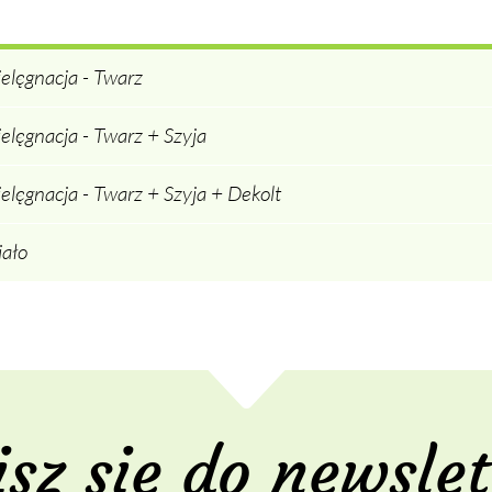
elęgnacja - Twarz
elęgnacja - Twarz + Szyja
elęgnacja - Twarz + Szyja + Dekolt
iało
isz się do newslet