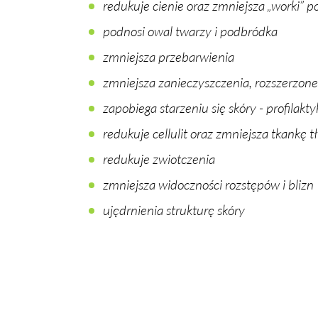
re­du­ku­je cie­nie oraz zmniej­sza „wor­ki” p
podno­si owal twa­rzy i pod­bród­ka
zmniej­sza prze­bar­wie­nia
zmniej­sza za­nie­czysz­cze­nia, roz­sze­rzo­ne
za­po­bie­ga sta­rze­niu się skó­ry - pro­fi­lak­ty
re­du­ku­je cel­lu­lit oraz zmniej­sza tkan­kę 
re­du­ku­je zwiot­cze­nia
zmniej­sza wi­docz­no­ści roz­stę­pów i blizn
ujędr­nie­nia struk­tu­rę skó­ry