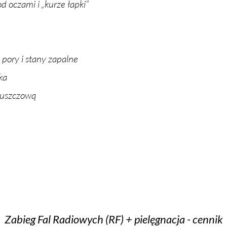
od ocza­mi i „ku­rze łap­ki”
 po­ry i sta­ny za­pal­ne
­ka
tłusz­czo­wą
Zabieg Fal Radiowych (RF) + pielęgnacja - cennik