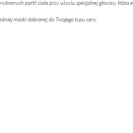
ra­nych par­tii cia­ła przy uży­ciu spe­cjal­nej gło­wi­cy, któ­ra em
ed­niej ma­ski do­bra­nej do Two­je­go ty­pu ce­ry.