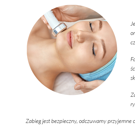
Je
or
cz
Fa
śc
sk
Za
ry
Za­bieg jest bez­piecz­ny, od­czu­wa­my przy­jem­ne c